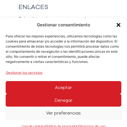
ENLACES
Este sitio web proporciona enlaces a
Gestionar consentimiento
otros sitios web propios y a contenidos
que son propiedad de terceros.
Para ofrecer las mejores experiencias, utilizamos tecnologías como las
cookies para almacenar y/o acceder a la información del dispositivo. El
La única finalidad de los enlaces es
consentimiento de estas tecnologías nos permitirá procesar datos como
proporcionar al usuario la posibilidad de
el comportamiento de navegación o las identificaciones únicas en este
sitio. No consentir o retirar el consentimiento, puede afectar
acceder a dichos enlaces. Catalina Food
negativamente a ciertas características y funciones.
Solutions S.L. no se responsabiliza en
ningún caso de los resultados que
Gestionar los servicios
puedan derivarse para el usuario del
acceso a dichos enlaces.
Aceptar
El usuario que pretenda establecer
Denegar
cualquier dispositivo técnico de enlace
desde su sitio web al portal deberá
Ver preferencias
obtener la autorización previa y por
escrito de Catalina Food Solutions S.L. El
Uso de cookies
Política de privacidad
Términos de uso